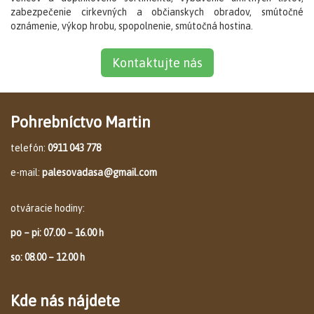
zabezpečenie cirkevných a občianskych obradov, smútočné
oznámenie, výkop hrobu, spopolnenie, smútočná hostina.
Kontaktujte nás
Pohrebníctvo Martin
telefón:
0911 043 778
e-mail:
palesovadasa@gmail.com
otváracie hodiny:
po – pi: 07.00 – 16.00 h
so: 08.00 – 12.00 h
Kde nás nájdete